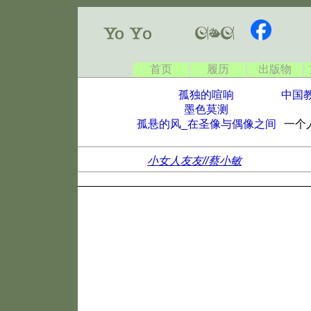
首页
履历
出版物
孤独的喧响
中国
墨色莫测
孤悬的风_在圣像与偶像之间
一个
小女人友友//蔡小敏