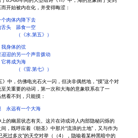
于85-88年间的大型组诗《Yi》中，海的意象由于受到
压而开始被内在化，并变得晦涩：
体内降下去
 舔食一空
.第五》）
体的弦
另一个声音拨动
成为海
.第七》）
五》中，仿佛电光石火一闪，但决非偶然地，“摸”这个对
说至关重要的动词，第一次和大海的意象联系在了一
当然看不到，只能摸：
远有一个大海
神上的幽居状态有关。这片在诗或诗人内部隐秘闪烁的
间，既呼应着《朝圣》中那片“流浪的土地”，又与作为
已死过多次”的天空对举（（4），隐喻着某种黑暗中的