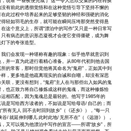
，说谁“一昼夜便完成了”这一令人悲欣交集的内在转换
如没有前此的透彻觉悟和在这种觉悟引导下坚持不懈的
有在此过程中培养起来的足够坚韧的神经和强硬的消化
变得轻如羽毛的生存，就可能在瞬间压垮那突然变得悬
在这个意义上，所谓“漂泊中的写作”又只是一种日常写
。只有病态的意识形态凝视才会使它变得僵硬，成为舞
光灯下的夸张造型。
，我们会发现一种堪称有趣的现象：似乎他早就意识到
，并一直为此进行着精心准备。从80年代初到他去国
所的常客，那时但觉他将其命名为“鬼府”，正如其中到
一样，更多地是他疏离现实的自诫和自嘲，却没有深思
关联，更没有想到，“鬼府”主人在与那些出入如风的鬼
时，也正致力将自己修炼成这样的鬼魂，而这种修炼恰
运相匹配，因为鬼魂总是最轻的。他写于1985年的
说是写给西方读者的，不如说是写给母语/ 自己的；而
“所有无人 回不去时回到故乡”（《还乡》），“每一只
谷/ 就延伸到哪儿 此时此地/ 无所不在”（《远游》），
，又可以视为他漂泊中写作的宣言——所谓“故乡”，所