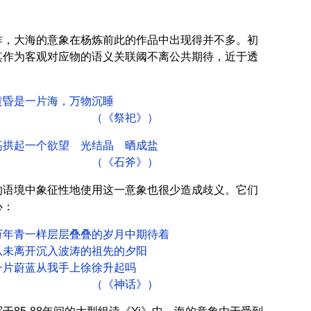
作，大海的意象在杨炼前此的作品中出现得并不多。初
其作为客观对应物的语义关联阈不离公共期待，近于透
片海，万物沉睡
祭祀》）
个欲望 光结晶 晒成盐
石斧》）
的语境中象征性地使用这一意象也很少造成歧义。它们
心：
样层层叠叠的岁月中期待着
沉入波涛的祖先的夕阳
从我手上徐徐升起吗
神话》）