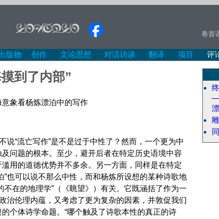
卷首
出版物
创作
文论思想
对话访谈
翻译
项目
评
海摸到了内部”
海意象看杨炼漂泊中的写作
而不说“流亡写作”是不是过于中性了？然而，一个更为中
触及问题的根本。至少，避开后者在特定历史语境中容
于滥用的道德优势并不多余。另一方面，同样是在特定
泊”也可以说不那么中性，而和杨炼所设想的某种诗歌地
的不在的地理学”（《眺望》）有关。它既涵括了作为一
其政治伦理内蕴，又考虑了更为复杂的因素，并敦促我们
避的个体诗学命题。“哪个触及了诗歌本性的真正的诗