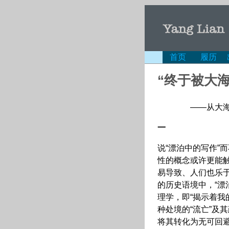
首页
履历
“终于被大
——从大
一
说“漂泊中的写作”
性的概念或许更能
易导致、人们也乐
的历史语境中，“漂
理学，即“揭示着我
种处境的“流亡”及
将其转化为无可回