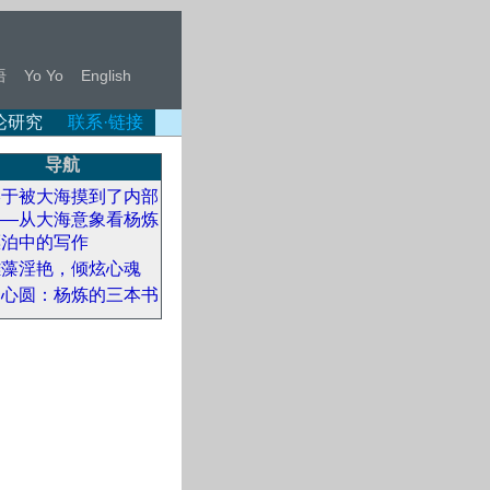
语
Yo Yo
English
论研究
联系·链接
导航
终于被大海摸到了内部
——从大海意象看杨炼
漂泊中的写作
雕藻淫艳，倾炫心魂
同心圆：杨炼的三本书