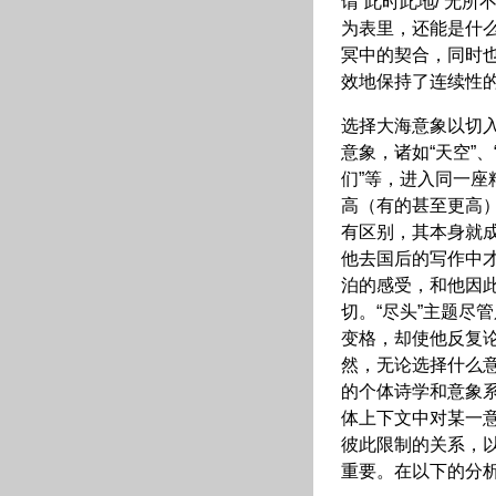
谓“此时此地/ 无
为表里，还能是什
冥中的契合，同时
效地保持了连续性
选择大海意象以切
意象，诸如“天空”、“
们”等，进入同一
高（有的甚至更高）
有区别，其本身就
他去国后的写作中
泊的感受，和他因此
切。“尽头”主题尽
变格，却使他反复论
然，无论选择什么
的个体诗学和意象系
体上下文中对某一
彼此限制的关系，
重要。在以下的分