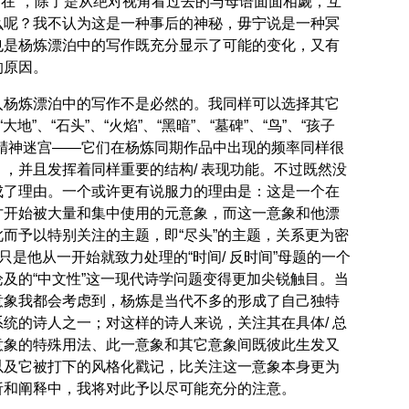
所不在”，除了是从绝对视角看过去的与母语面面相觑，互
么呢？我不认为这是一种事后的神秘，毋宁说是一种冥
也是杨炼漂泊中的写作既充分显示了可能的变化，又有
的原因。
入杨炼漂泊中的写作不是必然的。我同样可以选择其它
大地”、“石头”、“火焰”、“黑暗”、“墓碑”、“鸟”、“孩子
座精神迷宫——它们在杨炼同期作品中出现的频率同样很
，并且发挥着同样重要的结构/ 表现功能。不过既然没
成了理由。一个或许更有说服力的理由是：这是一个在
才开始被大量和集中使用的元意象，而这一意象和他漂
而予以特别关注的主题，即“尽头”的主题，关系更为密
管只是他从一开始就致力处理的“时间/ 反时间”母题的一个
及的“中文性”这一现代诗学问题变得更加尖锐触目。当
意象我都会考虑到，杨炼是当代不多的形成了自己独特
统的诗人之一；对这样的诗人来说，关注其在具体/ 总
意象的特殊用法、此一意象和其它意象间既彼此生发又
以及它被打下的风格化戳记，比关注这一意象本身更为
析和阐释中，我将对此予以尽可能充分的注意。