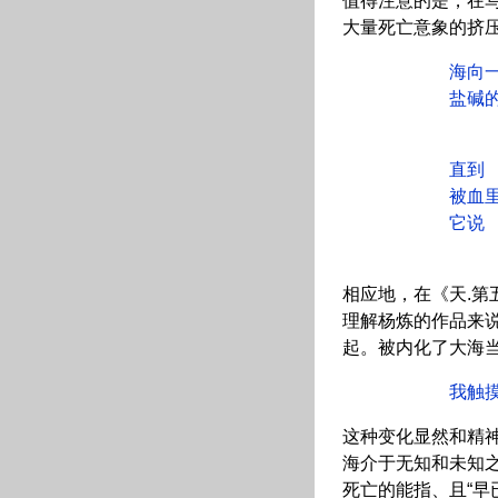
值得注意的是，在写
大量死亡意象的挤
海向一个肉
盐碱的舌头
（《水
直到 我身
被血里迢迢的
它说 它将
（《雷
相应地，在《天.第
理解杨炼的作品来
起。被内化了大海
我触摸 永
这种变化显然和精
海介于无知和未知之
死亡的能指、且“早