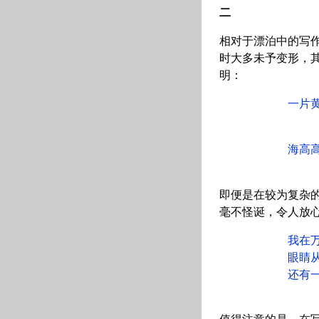
二
相对于漂泊中的写
时大多未予变形，
明：
一片黄昏是一
（《
海高高拱起一
（《
即便是在较为复杂
毫不怪诞，令人放
我在万年青一
眼睛从未离开
还有一片蔚蓝
（《