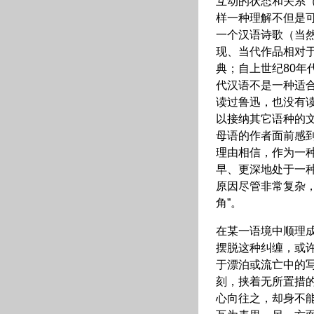
互动的状态和关系
样一种理解不但是
一个汉语诗歌（当
现、当代作品相对
典；自上世纪80年
代汉语不是一种适
读过鲁迅，也没有
以接纳其它语种的
母语的作者面前感
理由相信，作为一
早、更深地处于一
原因尽管非常复杂
角”。
在某一语境中顺理
摆脱这种纠缠，或许
于漂泊或流亡中的
刻，挟着无所置措
心向往之，却身不