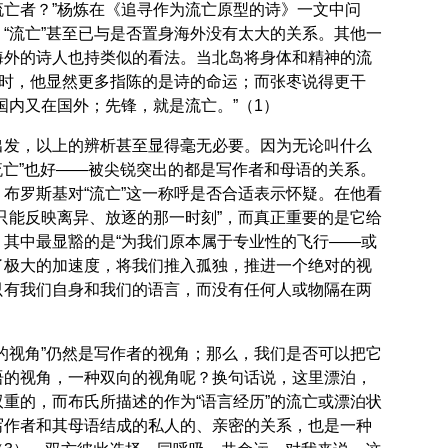
流亡者？”杨炼在《追寻作为流亡原型的诗》一文中问
“流亡”甚至已与是否置身海外没有太大的关系。其他一
海外的诗人也持类似的看法。当北岛将身体和精神的流
”时，他显然更多指陈的是诗的命运；而张枣说得更干
国内又在国外；先锋，就是流亡。”（1）
出发，以上的辨析甚至显得毫无必要。因为无论叫什么
“流亡”也好——被尖锐突出的都是写作者和母语的关系。
布罗斯基对“流亡”这一称呼是否合适表示怀疑。在他看
只能反映离异、放逐的那一时刻”，而真正重要的是它给
，其中最显豁的是“为我们原本属于专业性的飞行——或
了极大的加速度，将我们推入孤独，推进一个绝对的视
只有我们自身和我们的语言，而没有任何人或物隔在两
的视角”仍然是写作者的视角；那么，我们是否可以把它
语的视角，一种双向的视角呢？换句话说，这里漂泊，
重的，而布氏所描述的作为“语言经历”的流亡或漂泊状
写作者和其母语结成的私人的、亲密的关系，也是一种