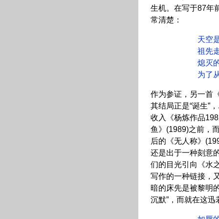
生机。在写于87年
常清楚：
天空是花
祖先走不出
熄灭的炉火 
为了从黑暗
作为参证，另一首
其结局正是“诞生”
收入《杨炼作品198
鱼》(1989)之
后的《无人称》(1
还是出于一种刻意
们的目光引向《水
写作的一种链接，
暗的床先是被黎明
沉默”，而就在这迅