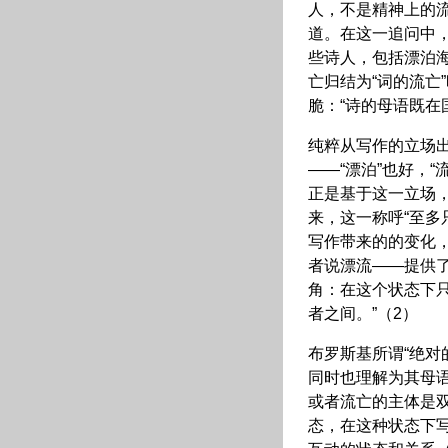
人，不是精神上的
道。在这一追问中，
些诗人，包括漂泊
亡归结为“词的流亡
脆：“诗的母语既在
纯粹从写作的立场
——“漂泊”也好，
正是基于这一立场，
来，这一称呼“至多
写作带来的的变化
者说漂流——提供
角：在这个状态下
者之间。”（2）
布罗斯基所谓“绝对
同时也理解为其母
或者流亡的主体是双
态，在这种状态下