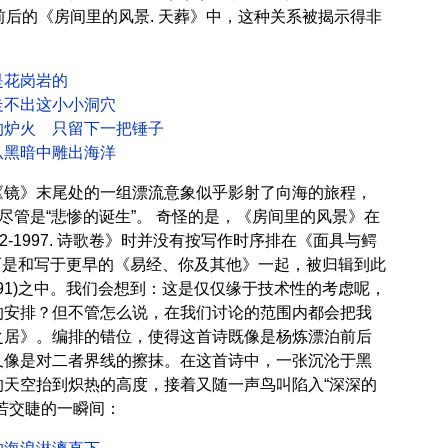
前后的《房间里的风景. 天葬》中，这种关系被揭示得非
岗岩的
这小小洞穴
只留下一把锤子
中雕出海洋
《镜》末尾处的一组漂流意象似乎影射了向海的旅程，
，尽管是“悲惨的诞生”。 奇怪的是，《房间里的风景》在
2-1997. 诗歌卷》时并没有按写作时序排在《面具与鳄
前，而是和写于更早的《易经、你及其他》一起，被归辑到此
991)之中。我们会想到：这是仅仅缘于技术性的考虑呢，
的安排？但不管怎么说，在我们讨论的范围内都会把我
之居》。编排的错位，使得这首诗既像是杨炼漂泊前后
又像是对二者界线的擦抹。在这首诗中，一张沉沦于黑
的天空抬到炽热的高度，接着又随一声鸟叫陷入“深深的
若交睫的一瞬间：