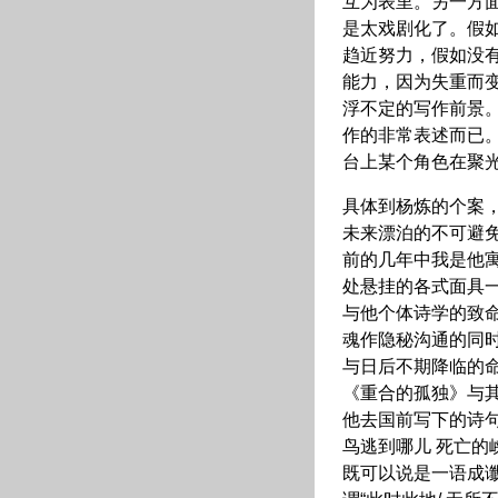
互为表里。另一方面
是太戏剧化了。假
趋近努力，假如没
能力，因为失重而
浮不定的写作前景。
作的非常表述而已
台上某个角色在聚
具体到杨炼的个案
未来漂泊的不可避免
前的几年中我是他寓
处悬挂的各式面具
与他个体诗学的致命
魂作隐秘沟通的同
与日后不期降临的命
《重合的孤独》与其
他去国前写下的诗句
鸟逃到哪儿 死亡的峡
既可以说是一语成谶