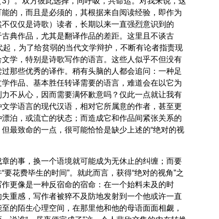
（3）。双方彼此选择，同呼吸，共命运。对我来说，这
可能的，而且是必须的，其根据来自阅读经验，即作为
然不仅仅是诗歌）读者，长期以来一直强烈意识到的
于古典作品，尤其是翻译作品的差距。这里且不谈古
代起，为了给贫弱的当代文学辩护，不断有论者指责现
合文学，特别是诗歌写作的语言。这些人似乎不但没有
读过那些优秀的译作。稍有头脑的人都会追问：一种足
文学作品、基本胜任转译需要的语言，难道会在以它为
到力不从心，因而需要满怀歉意吗？仅此一点就让我有
种文学语言的现代汉语，相对它所属意的作者，甚至更
种漂泊，或流亡的状态；而造成它和作品间紧张关系的
，但最致命的一点，很可能恰恰是缺少上述的“绝对的视
成章的事，换一个语境就可能成为无休止的纠缠；而要
“要花费毕生的时间”。就此而言，获得“绝对的视角”之
写作更像是一种反宿命的宿命：在一个始料未及的时
的失重感，写作者被猝不及防地发射到一个他或许一直
能至的陌生心理空间，在那里他和他的母语面面相觑，