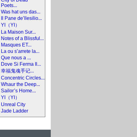
Poets...
Was hat uns das...
Il Pane de’llesilio...
YI（YI）
La Maison Sur...
Notes of a Blissful...
Masques ET...
La ou s’arrete la...
Que nous a ...
Dove Si Ferma Il...
幸福鬼魂手记...
Concentric Circles...
Whaur the Deep...
Sailor’s Home...
YI（YI）
Unreal City
Jade Ladder