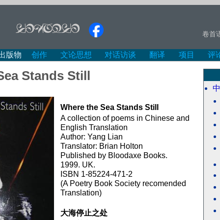
卷首
出版物
创作
文论思想
对话访谈
翻译
项目
评
ea Stands Still
Where the Sea Stands Still
A collection of poems in Chinese and
English Translation
Author: Yang Lian
Translator: Brian Holton
Published by Bloodaxe Books.
1999. UK.
ISBN 1-85224-471-2
(A Poetry Book Society recomended
Translation)
大海停止之处