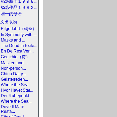
杨炼新作１９９８...
杨炼作品１９８２...
唯一的母语
外文出版物
Pilgerfahrt（朝圣）
In Symmetry with ...
Masks and ...
The Dead in Exile...
En De Rest Ven...
Gedichte（诗）
Masken und ...
Non-person...
China Dairy...
Geisterreden...
Where the Sea...
Hvor Havet Star...
Der Ruhepunkt...
Where the Sea...
Dove Il Mare
Resta...
City of Dead