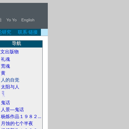
语
Yo Yo
English
论研究
联系·链接
导航
中文出版物
礼魂
荒魂
黄
人的自觉
太阳与人
鬼话
人景—鬼话
杨炼作品１９８２...
月蚀的七个半夜