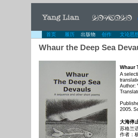
首页
履历
出版物
创作
文论思
Whaur the Deep Sea Deva
Whaur 
A select
translat
Author:
Translat
Har
Publishe
2005. S
大海停
苏格兰
作者：