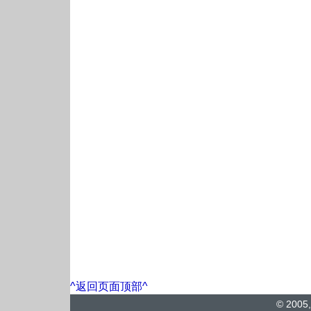
^返回页面顶部^
© 2005