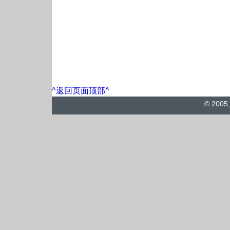
^返回页面顶部^
© 2005