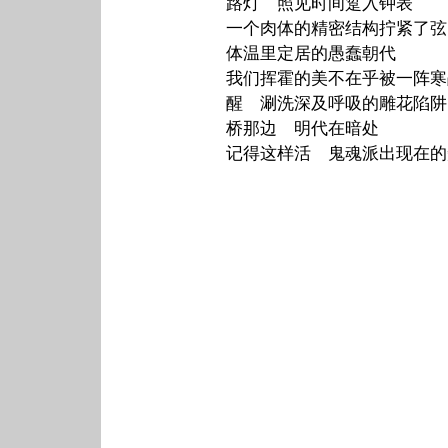
路灯 照见时间踅入钟表
一个肉体的精密结构拧紧了弦
体温里定居的愚蠢朝代
我们挥霍的美不在乎被一阵寒
醒 涮洗深及呼吸的雕花陷阱
桥那边 明代在暗处
记得这样活 鬼魂派出现在的