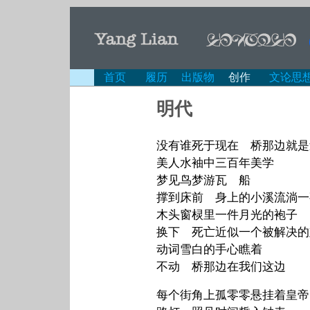
首页
履历
出版物
创作
文论思
明代
没有谁死于现在 桥那边就是
美人水袖中三百年美学
梦见鸟梦游瓦 船
撑到床前 身上的小溪流淌一
木头窗棂里一件月光的袍子
换下 死亡近似一个被解决的
动词雪白的手心瞧着
不动 桥那边在我们这边
每个街角上孤零零悬挂着皇帝