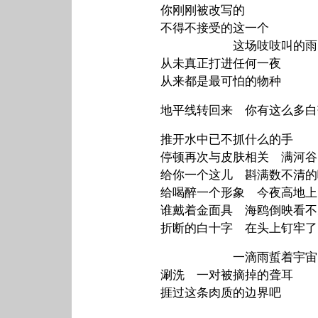
你刚刚被改写的
不得不接受的这一个
这场吱吱叫的雨
从未真正打进任何一夜
从来都是最可怕的物种
地平线转回来 你有这么多白
推开水中已不抓什么的手
停顿再次与皮肤相关 满河谷
给你一个这儿 斟满数不清的
给喝醉一个形象 今夜高地上
谁戴着金面具 海鸥倒映看不
折断的白十字 在头上钉牢了
一滴雨蜇着宇宙
涮洗 一对被摘掉的聋耳
捱过这条肉质的边界吧