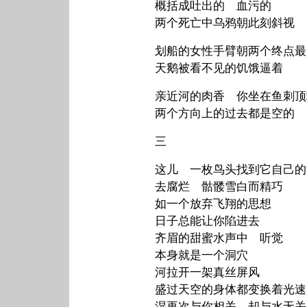
概括成吐出的 血污的
两个死亡中乌鸦朝此刻斜视
划船的女性手臂朝两个终点最
天鹅被看不见的饥饿逼着
亲近河的肉香 你坐在鱼刺顶
两个方向上的过去都是空的
三
这儿 一枚鸟头找到它自己的
去腐烂 骷髅雪白而精巧
如一个放弃飞翔的思想
日子总能让你陷进去
齐眉的甜蜜水声中 听觉
本身就是一个洞穴
河拉开一架真丝屏风
盛过天空的身体都变换着光速
湿再次与你相关 却与水无关