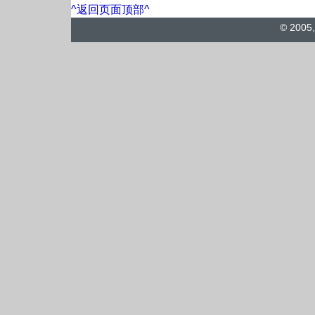
^返回页面顶部^
© 2005