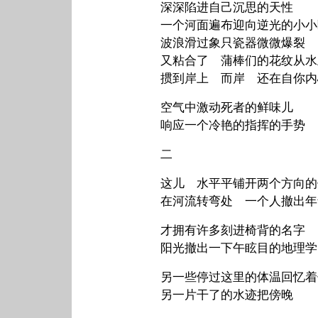
深深陷进自己沉思的天性
一个河面遍布迎向逆光的小小
波浪滑过象只瓷器微微爆裂
又粘合了 蒲棒们的花纹从水
掼到岸上 而岸 还在自你内
空气中激动死者的鲜味儿
响应一个冷艳的指挥的手势
二
这儿 水平平铺开两个方向的
在河流转弯处 一个人撤出年
才拥有许多刻进椅背的名字
阳光撤出一下午眩目的地理学
另一些停过这里的体温回忆着
另一片干了的水迹把傍晚