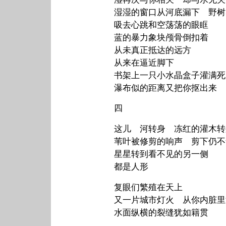
湿湿的窗口从河底漏下 野树
吸去心跳和空荡荡的眼眶
蓝的暴力象块颅骨倒扣着
从未真正抵达的远方
从来在逼近脚下
书架上一只小水晶盒子灌满死
瀑布似的距离又把你抠出来
四
这儿 河转身 冻红的灌木转
苇叶被修剪的响声 剪下仍不
星星转到看不见的另一侧
都是人形
复眼们繁殖在天上
又一片城市灯火 从你内脏里
水面纵横的裂缝犹如籍贯