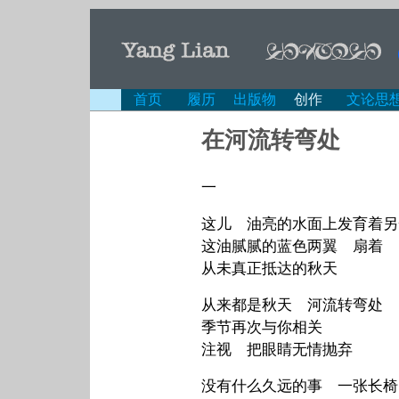
首页
履历
出版物
创作
文论思
在河流转弯处
一
这儿 油亮的水面上发育着另
这油腻腻的蓝色两翼 扇着
从未真正抵达的秋天
从来都是秋天 河流转弯处
季节再次与你相关
注视 把眼睛无情抛弃
没有什么久远的事 一张长椅