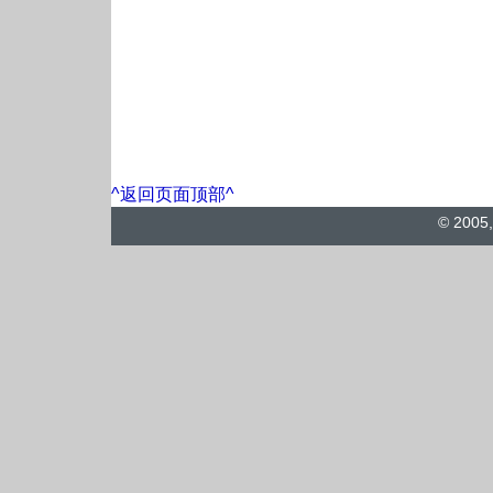
^返回页面顶部^
© 2005