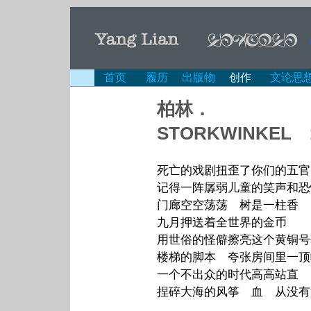
首页
履历
出版物
创作
文论思
柏林．
STORKWINKEL 
死亡的戏剧扭歪了你们的五官
记得一阵孱弱儿童的笑声和恐
门廊空空荡荡 树是一柱香
九月押送着全世界的金币
用世俗的怪僻擦亮这个黄铜号
楼梯的脚本 夸张房间里一顶
一个不出众的时代高高站直
捏碎大海的风筝 血 从没有