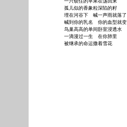
一只锁住的苹果在荡回来
孤儿似的香象粒深陷的籽
埋在河谷下 喊一声雨就落了
喊到你的乳名 你的血型就变
鸟巢高高的单间卧室浸透水
一滴漫过一生 在你肺里
被继承的命运撒着雪花