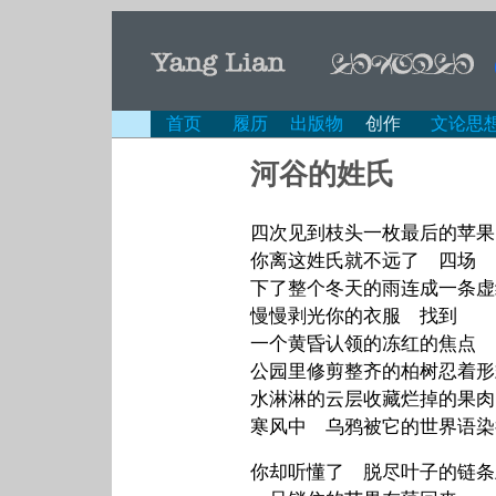
首页
履历
出版物
创作
文论思
河谷的姓氏
四次见到枝头一枚最后的苹果
你离这姓氏就不远了 四场
下了整个冬天的雨连成一条虚
慢慢剥光你的衣服 找到
一个黄昏认领的冻红的焦点
公园里修剪整齐的柏树忍着形
水淋淋的云层收藏烂掉的果肉
寒风中 乌鸦被它的世界语染
你却听懂了 脱尽叶子的链条