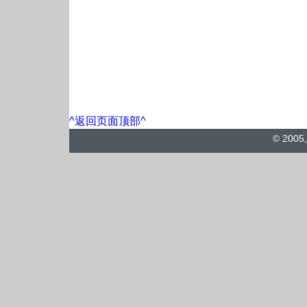
^返回页面顶部^
© 2005