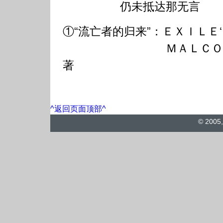
仍未抵达那无言
①“流亡者的归来”：ＥＸＩＬＥ
ＭＡＬＣＯＬＭ 
著
^返回页面顶部^
© 2005