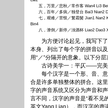
五，万里／悲秋／常作客 Wan4 Li3 Bei1 Qiu
六，百年／多病／独登台 Bai3 Nian2 Duo1 B
七，艰难／苦恨／繁霜鬓 Jian1 Nan2 Ku3 H
Bin4
八，潦倒／新停／浊酒杯 Liao2 Dao3 Xin1 Ti
为方便讨论起见，我写下了
本身、列出了每个字的拼音以及
用“／”分隔开的意象。以下分
古诗美学一：平仄——完美
每个汉字是一个形、音、意
合是许多单独整体的拼合。这里
字的声音系统又区分为声音和声
言不同，汉字的声音是“看不见
英文Yang Lian），而汉字