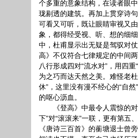
个多重的意象结构，在读者眼中
珑剔透的建筑。再加上贯穿诗句
可看又可听，既让眼睛审视又由
象，都得经受视、听、想的细细
中，杜甫显示出无疑是驾驭对仗
高》不仅符合七律规定的中间两
八行形成四对“流水对”，用四重
为之巧而达天然之美。难怪老杜
休”，这里没有漫不经心的“自然
的呕心沥血。
《登高》中最令人震惊的对仗
下”对“滚滚来”一联，更有第五
《唐诗三百首》的蘅塘退士曾旁