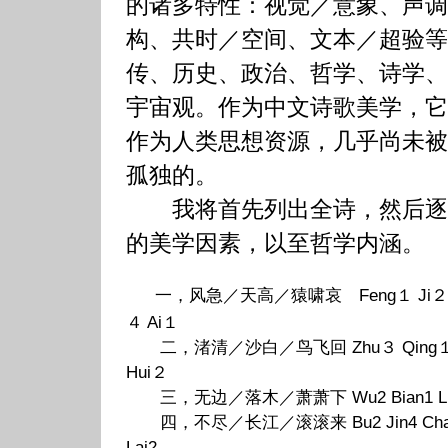
的诸多特性：视觉／意象、声调
构、共时／空间、文本／超验等
传、历史、政治、哲学、诗学、
宇宙观。作为中文诗歌美学，它
作为人类思想资源，几乎尚未被
孤独的。
我将首先列出全诗，然后逐
的美学因素，以至哲学内涵。
一，风急／天高／猿啸哀 Feng１ Ji２ Tia
４ Ai１
二，渚清／沙白／鸟飞回 Zhu３ Qing１ Sha
Hui２
三，无边／落木／萧萧下 Wu2 Bian1 Luo4 Mu
四，不尽／长江／滚滚来 Bu2 Jin4 Chang2 
Lai2